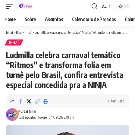
Aa
Font
Resizer
Home
Sobre
Assuntos
Calendario de Paradas
Colun
Inhaí
>
Blog
>
Inhaí
>
Ludmilla celebra carnaval temático “Ritmos” e transforma folia em turnê pelo Brasil, confira entrevista especial concedida pra a NINJA
INHAÍ
Ludmilla celebra carnaval temático
“Ritmos” e transforma folia em
turnê pelo Brasil, confira entrevista
especial concedida pra a NINJA
6 Min Read
Portal Inhaí
Last updated: fevereiro 17, 2026 5:19 am