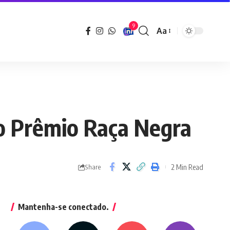
9
Aa
Font
Resizer
o Prêmio Raça Negra
2 Min Read
Share
Mantenha-se conectado.