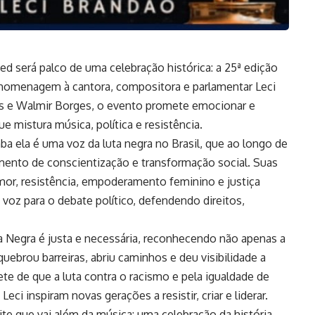
 será palco de uma celebração histórica: a 25ª edição
 homenagem à cantora, compositora e parlamentar Leci
ias e Walmir Borges, o evento promete emocionar e
ue mistura música, política e resistência.
a ela é uma voz da luta negra no Brasil, que ao longo de
umento de conscientização e transformação social. Suas
or, resistência, empoderamento feminino e justiça
 voz para o debate político, defendendo direitos,
Negra é justa e necessária, reconhecendo não apenas a
ebrou barreiras, abriu caminhos e deu visibilidade a
 de que a luta contra o racismo e pela igualdade de
ci inspiram novas gerações a resistir, criar e liderar.
te que vai além da música: uma celebração da história,