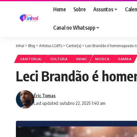
Home
Sobre
Assuntos
Calen
Canal no Whatsapp
Inhaí
>
Blog
>
Artistas LGBTs
>
Cantor(a)
>
Leci Brandão é homenageada n
CANTOR(A)
CULTURA
INHAÍ
MUSICA
SAMBA
Leci Brandão é home
Éric Tomas
Last updated: outubro 22, 2025 1:40 am