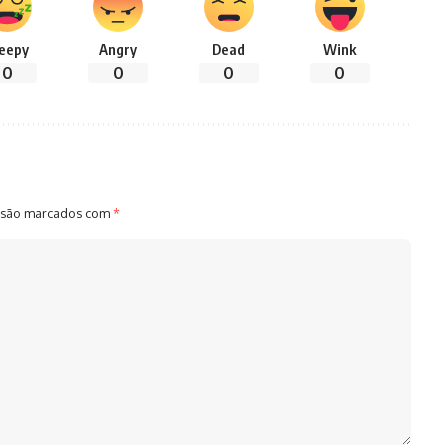
leepy
Angry
Dead
Wink
0
0
0
0
 são marcados com
*