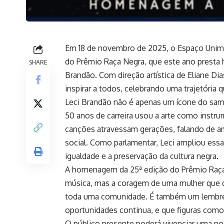
Em 18 de novembro de 2025, o Espaço Unimed
do Prêmio Raça Negra, que este ano presta
SHARE
Brandão. Com direção artística de Eliane D
inspirar a todos, celebrando uma trajetória q
Leci Brandão não é apenas um ícone do samb
50 anos de carreira usou a arte como instr
canções atravessam gerações, falando de am
social. Como parlamentar, Leci ampliou essa
igualdade e a preservação da cultura negra.
A homenagem da 25ª edição do Prêmio Raça 
música, mas a coragem de uma mulher que qu
toda uma comunidade. É também um lembrete
oportunidades continua, e que figuras como Le
O público presente poderá vivenciar uma noi