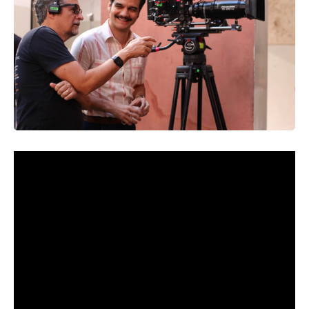
Por Lilianna Bernartt
O cinema brasileiro marca presença com força total no
Festival de Cannes 2025! Neste domingo, o aguardado
longa-metragem
“O Agente Secreto”
, novo trabalho do
diretor pernambucano Kleber Mendonça Filho, fez sua
estreia mundial no prestigiado Grand Théâtre Lumière,
como parte da Competição Oficial do evento. A produção
concorre à Palma de Ouro, o mais importante