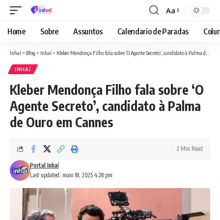
Aa
Font
Resizer
Home
Sobre
Assuntos
Calendario de Paradas
Colun
Inhaí
>
Blog
>
Inhaí
>
Kleber Mendonça Filho fala sobre ‘O Agente Secreto’, candidato à Palma de Ouro em Cannes
INHAÍ
Kleber Mendonça Filho fala sobre ‘O
Agente Secreto’, candidato à Palma
de Ouro em Cannes
2 Min Read
Portal Inhaí
Last updated: maio 18, 2025 4:28 pm