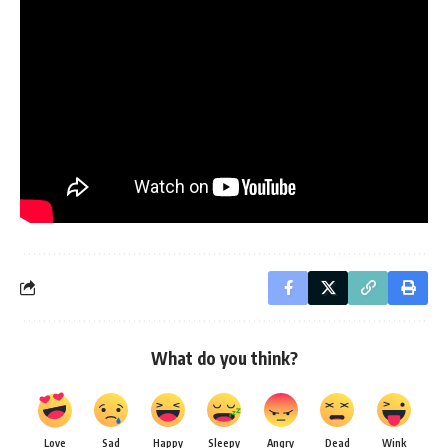
festival como um dos nomes mais respeitados da
cinematografia contemporânea.
E pra aquecer os corações cinéfilos antes da exibição oficial,
batemos um papo especial com o diretor! A conversa
completa já está disponível no canal do YouTube da Cine
Ninja, confira:
Por Midia Ninja
What do you think?
Love
Sad
Happy
Sleepy
Angry
Dead
Wink