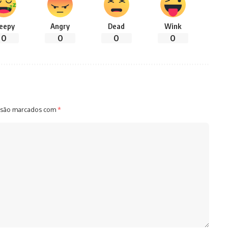
leepy
Angry
Dead
Wink
0
0
0
0
 são marcados com
*