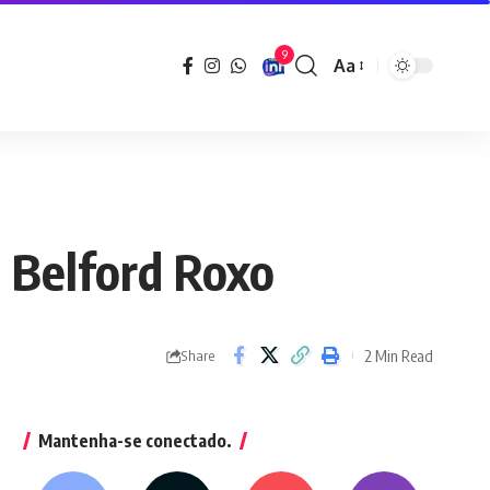
9
Aa
Font
Resizer
e Belford Roxo
2 Min Read
Share
Mantenha-se conectado.