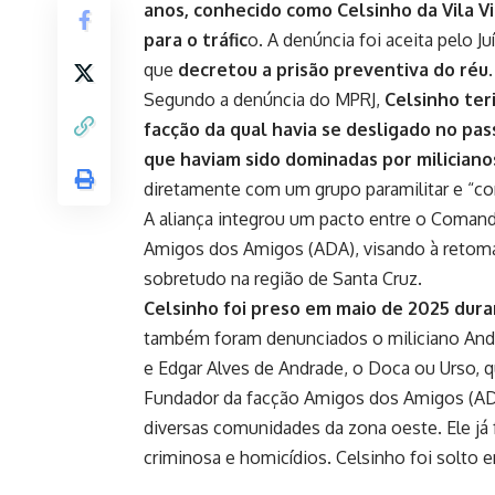
anos, conhecido como Celsinho da Vila Vi
para o tráfic
o. A denúncia foi aceita pelo J
que
decretou a prisão preventiva do réu
.
Segundo a denúncia do MPRJ,
Celsinho ter
facção da qual havia se desligado no p
que haviam sido dominadas por miliciano
diretamente com um grupo paramilitar e “com
A aliança integrou um pacto entre o Comand
Amigos dos Amigos (ADA), visando à retomada
sobretudo na região de Santa Cruz.
Celsinho foi preso em maio de 2025 dura
também foram denunciados o miliciano Andr
e Edgar Alves de Andrade, o Doca ou Urso, q
Fundador da facção Amigos dos Amigos (ADA)
diversas comunidades da zona oeste. Ele já 
criminosa e homicídios. Celsinho foi solto