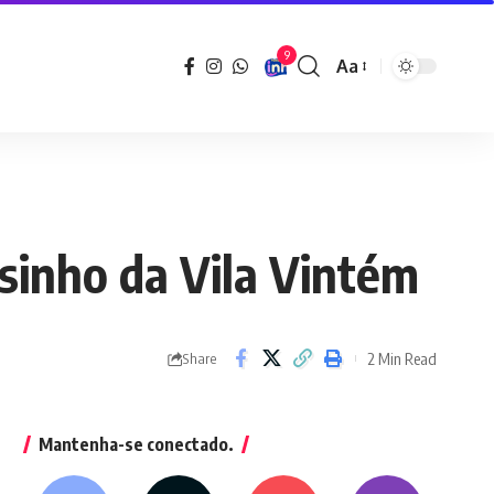
9
Aa
Font
Resizer
lsinho da Vila Vintém
2 Min Read
Share
Mantenha-se conectado.