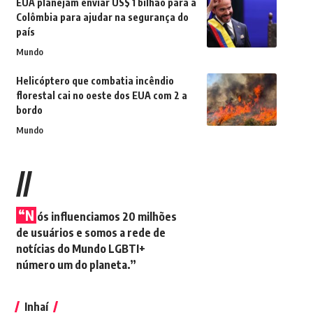
EUA planejam enviar US$ 1 bilhão para a
Colômbia para ajudar na segurança do
país
Mundo
Helicóptero que combatia incêndio
florestal cai no oeste dos EUA com 2 a
bordo
Mundo
//
“N
ós influenciamos 20 milhões
de usuários e somos a rede de
notícias do Mundo LGBTI+
número um do planeta.”
Inhaí