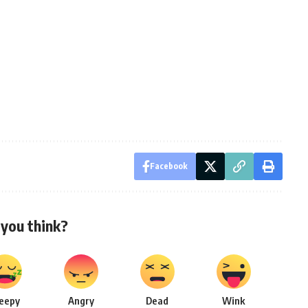
Facebook
you think?
leepy
Angry
Dead
Wink