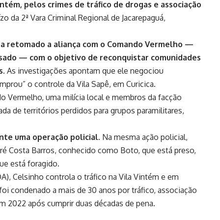
ntém, pelos crimes de tráfico de drogas e associação
uízo da 2ª Vara Criminal Regional de Jacarepaguá,
ia retomado a aliança com o Comando Vermelho —
assado — com o objetivo de reconquistar comunidades
s
. As investigações apontam que ele negociou
prou” o controle da Vila Sapê, em Curicica.
o Vermelho, uma milícia local e membros da facção
 de territórios perdidos para grupos paramilitares,
nte uma operação policial
. Na mesma ação policial,
é Costa Barros, conhecido como Boto, que está preso,
ue está foragido.
, Celsinho controla o tráfico na Vila Vintém e em
foi condenado a mais de 30 anos por tráfico, associação
 em 2022 após cumprir duas décadas de pena.