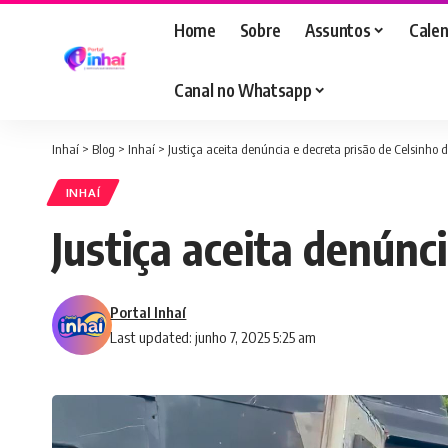
Home
Sobre
Assuntos
Calen
Canal no Whatsapp
Inhaí
>
Blog
>
Inhaí
>
Justiça aceita denúncia e decreta prisão de Celsinho 
INHAÍ
Justiça aceita denúnc
Portal Inhaí
Last updated: junho 7, 2025 5:25 am