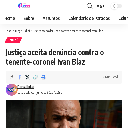
Aa
Font
Resizer
Home
Sobre
Assuntos
Calendario de Paradas
Colun
Inhaí
>
Blog
>
Inhaí
>
Justiça aceita denúncia contra o tenente-coronel Ivan Blaz
INHAÍ
Justiça aceita denúncia contra o
tenente-coronel Ivan Blaz
2 Min Read
Portal Inhaí
Last updated: julho 5, 2025 12:23 am