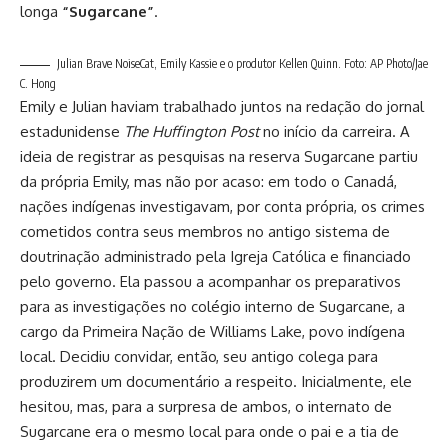
longa
“Sugarcane”
.
Julian Brave NoiseCat, Emily Kassie e o produtor Kellen Quinn. Foto: AP Photo/Jae
C. Hong
Emily e Julian haviam trabalhado juntos na redação do jornal
estadunidense
The Huffington Post
no início da carreira. A
ideia de registrar as pesquisas na reserva Sugarcane partiu
da própria Emily, mas não por acaso: em todo o Canadá,
nações indígenas investigavam, por conta própria, os crimes
cometidos contra seus membros no antigo sistema de
doutrinação administrado pela Igreja Católica e financiado
pelo governo. Ela passou a acompanhar os preparativos
para as investigações no colégio interno de Sugarcane, a
cargo da Primeira Nação de Williams Lake, povo indígena
local. Decidiu convidar, então, seu antigo colega para
produzirem um documentário a respeito. Inicialmente, ele
hesitou, mas, para a surpresa de ambos, o internato de
Sugarcane era o mesmo local para onde o pai e a tia de