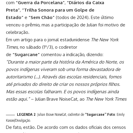
com
“Guerra da Porcelana”
,
“Diários da Caixa
Preta”
,
“Trilha Sonora para um Golpe de
Estado”
e
“Sem Chão”
(todos de 2024). Este último
venceu
o prêmio, mas a participação de Julian foi motivo de
celebração
.
Em um artigo para o
jornal estadunidense
The New York
Times
, no sábado (1º/3), o codiretor
de
“Sugarcane”
comentou a indicação, dizendo:
“Durante a maior parte da história da América do Norte, os
povos indígenas viveram sob uma forma devastadora de
autoritarismo (…). Através das escolas residenciais, fomos
até privados do direito de criar os nossos próprios filhos.
Mas essas escolas falharam. E os povos indígenas ainda
estão aqui.”
– Julian Brave NoiseCat, ao
The New York Times
LEGENDA 2
: Julian Brave NoiseCat, codiretor de
“Sugarcane”
.
Foto
: Emily
Kassie/Divulgação.
De fato, estão. De acordo com os dados oficiais dos censos