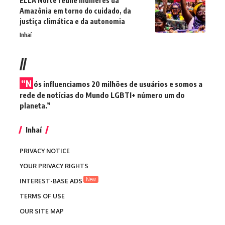
ELLA Norte reúne mulheres da
Amazônia em torno do cuidado, da
justiça climática e da autonomia
Inhaí
//
“N
ós influenciamos 20 milhões de usuários e somos a
rede de notícias do Mundo LGBTI+ número um do
planeta.”
Inhaí
PRIVACY NOTICE
YOUR PRIVACY RIGHTS
New
INTEREST-BASE ADS
TERMS OF USE
OUR SITE MAP