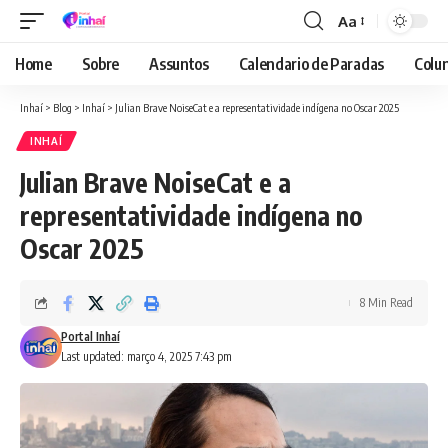
Aa
Font
Resizer
Home
Sobre
Assuntos
Calendario de Paradas
Colun
Inhaí
>
Blog
>
Inhaí
>
Julian Brave NoiseCat e a representatividade indígena no Oscar 2025
INHAÍ
Julian Brave NoiseCat e a
representatividade indígena no
Oscar 2025
8 Min Read
Portal Inhaí
Last updated: março 4, 2025 7:43 pm