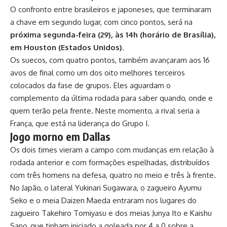
O confronto entre brasileiros e japoneses, que terminaram
a chave em segundo lugar, com cinco pontos, será na
próxima segunda-feira (29), às 14h (horário de Brasília),
em Houston (Estados Unidos)
.
Os suecos, com quatro pontos, também avançaram aos 16
avos de final como um dos oito melhores terceiros
colocados da fase de grupos. Eles aguardam o
complemento da última rodada para saber quando, onde e
quem terão pela frente. Neste momento, a rival seria a
França, que está na liderança do Grupo I.
Jogo morno em Dallas
Os dois times vieram a campo com mudanças em relação à
rodada anterior e com formações espelhadas, distribuídos
com três homens na defesa, quatro no meio e três à frente.
No Japão, o lateral Yukinari Sugawara, o zagueiro Ayumu
Seko e o meia Daizen Maeda entraram nos lugares do
zagueiro Takehiro Tomiyasu e dos meias Junya Ito e Kaishu
Sano, que tinham iniciado a goleada por 4 a 0 sobre a