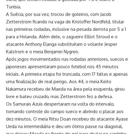
Tunísia.
A Suécia, por sua vez, trocou de goleiros, com Jacob
Zetterstrom ficando na vaga de Kristoffer Nordfeld, titular
nas primeiras rodadas, inclusive na pesada derrota por 5 a 1
para a Holanda. Além dele, o zagueiro Elliot Stroud e o
atacante Anthony Elanga substituíram o volante Jesper
Kalstrom e o meia Benjamin Nygren.
Após jogos movimentados nas rodadas anteriores, suecos e
japoneses apresentaram pouco futebol nos 45 minutos
iniciais. A primeira etapa foi truncada, com 17 faltas e apenas
uma finalização de real perigo. Aos 44, o meia Keito
Nakamura recebeu de Maeda na área pela esquerda, girou
livre e bateu cruzado, mas Zetterstrom fez a defesa.
Os Samurais Azuis despertaram na volta do intervalo,
tomando controle do campo sueco e abrindo o placar aos
dez minutos. O meia Ritsu Doan recebeu do atacante Ayase
Ueda na intermediária e deu um ótimo passe na diagonal,
que deixou Maeda na frente do gol para chutar no cantinho