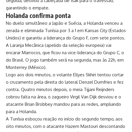
seguida, desviou a cabeçada de Isak para o travessão,
garantindo o empate.
Holanda confirma ponta
No duelo simultâneo a Japão e Suécia, a Holanda venceu a
zerada e eliminada Tunísia por 3 a 1 em Kansas City (Estados
Unidos) e garantiu a liderança do Grupo F, com sete pontos.
A Laranja Mecânica (apelido da seleção europeia) vai
encarar Marrocos, que ficou na vice-liderança do Grupo C, o
do Brasil. O jogo também será na segunda, mas às 22h, em
Monterrey (México).
Logo aos dois minutos, o volante Ellyes Skhiri tentou cortar
o cruzamento pela direita do lateral Denzel Dumfries e fez
contra. Quatro minutos depois, o meia Tijjani Reijnders
cobrou falta na área, o zagueiro Virgil Van Dijk desviou e o
atacante Brian Brobbey mandou para as redes, ampliando
para a Holanda.
A Tunísia esboçou reação no início do segundo tempo, aos
oito minutos, com o atacante Hazem Mastouri descontando