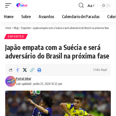
Aa
Font
Resizer
Home
Sobre
Assuntos
Calendario de Paradas
Colun
Inhaí
>
Blog
>
Esportes
>
Japão empata com a Suécia e será adversário do Brasil na próxima fase
ESPORTES
Japão empata com a Suécia e será
adversário do Brasil na próxima fase
5 Min Read
Portal Inhaí
Last updated: junho 25, 2026 10:22 pm