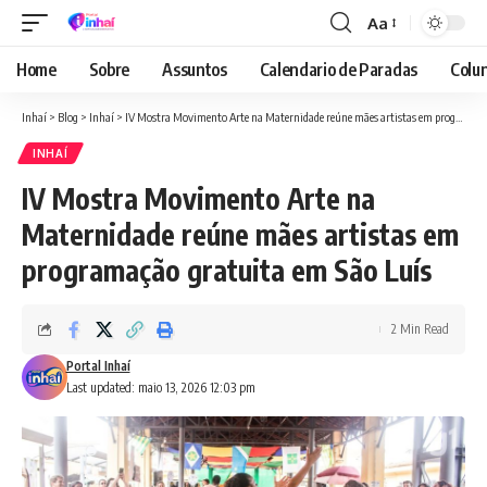
Aa
Font
Resizer
Home
Sobre
Assuntos
Calendario de Paradas
Colun
Inhaí
>
Blog
>
Inhaí
>
IV Mostra Movimento Arte na Maternidade reúne mães artistas em programação gratuita em São Luís
INHAÍ
IV Mostra Movimento Arte na
Maternidade reúne mães artistas em
programação gratuita em São Luís
2 Min Read
Portal Inhaí
Last updated: maio 13, 2026 12:03 pm