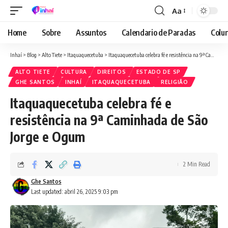
Aa
Font
Resizer
Home
Sobre
Assuntos
Calendario de Paradas
Colun
Inhaí
>
Blog
>
Alto Tiete
>
Itaquaquecetuba
>
Itaquaquecetuba celebra fé e resistência na 9ª Caminhada de São Jorge e Ogum
ALTO TIETE
CULTURA
DIREITOS
ESTADO DE SP
GHE SANTOS
INHAÍ
ITAQUAQUECETUBA
RELIGIÃO
Itaquaquecetuba celebra fé e
resistência na 9ª Caminhada de São
Jorge e Ogum
2 Min Read
Ghe Santos
Last updated: abril 26, 2025 9:03 pm