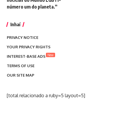
notícias do Mundo LGBTI+
número um do planeta.”
Inhaí
PRIVACY NOTICE
YOUR PRIVACY RIGHTS
New
INTEREST-BASE ADS
TERMS OF USE
OUR SITE MAP
[total relacionado a ruby=5 layout=5]