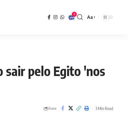
9
Aa
Font
Resizer
sair pelo Egito 'nos
3 Min Read
Share