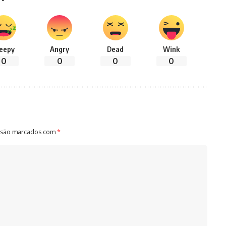
leepy
Angry
Dead
Wink
0
0
0
0
 são marcados com
*