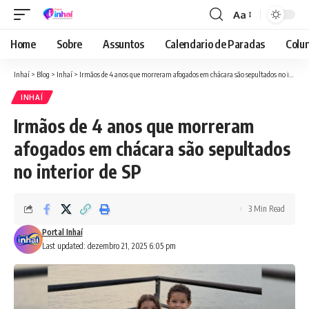
Aa
Font
Resizer
Home
Sobre
Assuntos
Calendario de Paradas
Colun
Inhaí
>
Blog
>
Inhaí
>
Irmãos de 4 anos que morreram afogados em chácara são sepultados no interior de SP
INHAÍ
Irmãos de 4 anos que morreram
afogados em chácara são sepultados
no interior de SP
3 Min Read
Portal Inhaí
Last updated: dezembro 21, 2025 6:05 pm