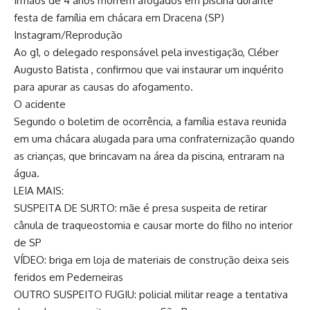
Irmãos de 4 anos morrem afogados em piscina durante
festa de família em chácara em Dracena (SP)
Instagram/Reprodução
Ao g1, o delegado responsável pela investigação, Cléber
Augusto Batista , confirmou que vai instaurar um inquérito
para apurar as causas do afogamento.
O acidente
Segundo o boletim de ocorrência, a família estava reunida
em uma chácara alugada para uma confraternização quando
as crianças, que brincavam na área da piscina, entraram na
água.
LEIA MAIS:
SUSPEITA DE SURTO: mãe é presa suspeita de retirar
cânula de traqueostomia e causar morte do filho no interior
de SP
VÍDEO: briga em loja de materiais de construção deixa seis
feridos em Pederneiras
OUTRO SUSPEITO FUGIU: policial militar reage a tentativa