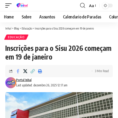
Aa
Font
Resizer
Home
Sobre
Assuntos
Calendario de Paradas
Colun
Inhaí
>
Blog
>
Educação
>
Inscrições para o Sisu 2026 começam em 19 de janeiro
EDUCAÇÃO
Inscrições para o Sisu 2026 começam
em 19 de janeiro
3 Min Read
Portal Inhaí
Last updated: dezembro 26, 2025 12:17 am