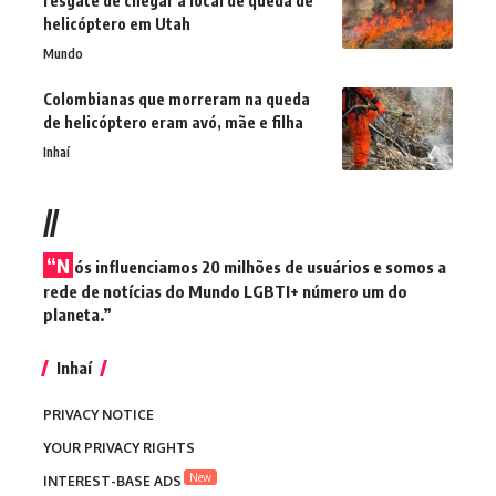
resgate de chegar a local de queda de
helicóptero em Utah
Mundo
Colombianas que morreram na queda
de helicóptero eram avó, mãe e filha
Inhaí
//
“N
ós influenciamos 20 milhões de usuários e somos a
rede de notícias do Mundo LGBTI+ número um do
planeta.”
Inhaí
PRIVACY NOTICE
YOUR PRIVACY RIGHTS
New
INTEREST-BASE ADS