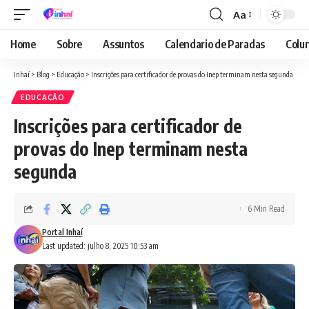
Aa
Font
Resizer
Home
Sobre
Assuntos
Calendario de Paradas
Colun
Inhaí
>
Blog
>
Educação
>
Inscrições para certificador de provas do Inep terminam nesta segunda
EDUCAÇÃO
Inscrições para certificador de
provas do Inep terminam nesta
segunda
6 Min Read
Portal Inhaí
Last updated: julho 8, 2025 10:53 am