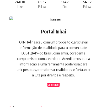
248.1k
69.1k
134k
54.3k
Like
Follow
Pin
Follow
Portal Inhaí
O INHAÍ nasceu com um propósito claro: levar
informação de qualidade para a comunidade
LGBTQIAP+ do Brasil com amor, coragem e
compromisso com a verdade. Acreditamos que a
informação é uma ferramenta poderosa para
unir pessoas, transformar realidades e fortalecer
a luta por direitos e respeito.
Sobre nós