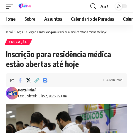
Aa
Font
Resizer
Home
Sobre
Assuntos
Calendario de Paradas
Colun
Inhaí
>
Blog
>
Educação
>
Inscrição para residência médica estão abertas até hoje
EDUCAÇÃO
Inscrição para residência médica
estão abertas até hoje
4 Min Read
Portal Inhaí
Last updated: julho 2, 2026 5:23 am