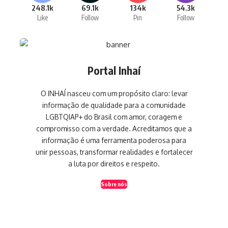
248.1k
69.1k
134k
54.3k
Like
Follow
Pin
Follow
Portal Inhaí
O INHAÍ nasceu com um propósito claro: levar
informação de qualidade para a comunidade
LGBTQIAP+ do Brasil com amor, coragem e
compromisso com a verdade. Acreditamos que a
informação é uma ferramenta poderosa para
unir pessoas, transformar realidades e fortalecer
a luta por direitos e respeito.
Sobre nós