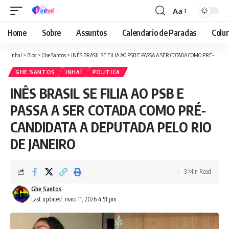
Aa
Font
Resizer
Home
Sobre
Assuntos
Calendario de Paradas
Colun
Inhaí
>
Blog
>
Ghe Santos
>
INÊS BRASIL SE FILIA AO PSB E PASSA A SER COTADA COMO PRÉ-CANDIDATA A DEPUTADA PELO RIO DE JANEIRO
GHE SANTOS
INHAÍ
POLITICA
INÊS BRASIL SE FILIA AO PSB E
PASSA A SER COTADA COMO PRÉ-
CANDIDATA A DEPUTADA PELO RIO
DE JANEIRO
3 Min Read
Ghe Santos
Last updated: maio 11, 2026 4:51 pm