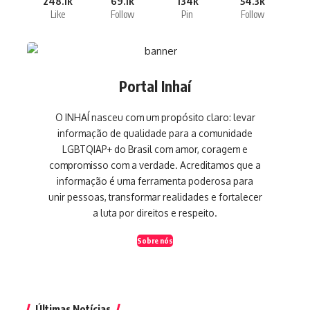
248.1k
69.1k
134k
54.3k
Like
Follow
Pin
Follow
Portal Inhaí
O INHAÍ nasceu com um propósito claro: levar
informação de qualidade para a comunidade
LGBTQIAP+ do Brasil com amor, coragem e
compromisso com a verdade. Acreditamos que a
informação é uma ferramenta poderosa para
unir pessoas, transformar realidades e fortalecer
a luta por direitos e respeito.
Sobre nós
Últimas Notícias