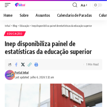
Aa
Font
Resizer
Home
Sobre
Assuntos
Calendario de Paradas
Colun
Inhaí
>
Blog
>
Educação
>
Inep disponibiliza painel de estatísticas da educação superior
EDUCAÇÃO
Inep disponibiliza painel de
estatísticas da educação superior
1 Min Read
Portal Inhaí
Last updated: julho 6, 2026 5:32 am