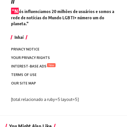
“N
ós influenciamos 20 milhões de usuários e somos a
rede de notícias do Mundo LGBTI+ número um do
planeta.”
Inhaí
PRIVACY NOTICE
YOUR PRIVACY RIGHTS
New
INTEREST-BASE ADS
TERMS OF USE
OUR SITE MAP
[total relacionado a ruby=5 layout=5]
You Might Also Like