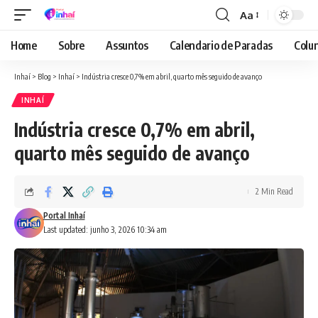
Aa
Font
Resizer
Home
Sobre
Assuntos
Calendario de Paradas
Colun
Inhaí
>
Blog
>
Inhaí
>
Indústria cresce 0,7% em abril, quarto mês seguido de avanço
INHAÍ
Indústria cresce 0,7% em abril,
quarto mês seguido de avanço
2 Min Read
Portal Inhaí
Last updated: junho 3, 2026 10:34 am