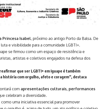
 Princesa Isabel
, próximo ao antigo Porto da Balsa. De
, luta e visibilidade para a comunidade LGBTI+.
guape se firmou como um espaço de resistência e
uristas, artistas e coletivos engajados na defesa dos
 reafirmar que ser LGBTI+ em Iguape é também
ua história com orgulho, afeto e coragem”, destaca
 contará com
apresentações culturais, performances
ue celebram a diversidade.
 como uma iniciativa essencial para promover
que o orgulho é, acima de tudo, um ato político e coletivo.