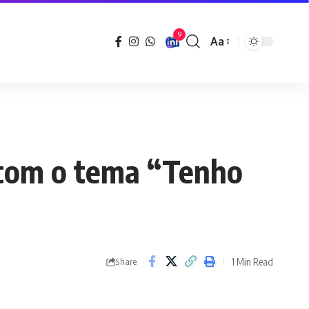
9
Aa
Font
Resizer
 com o tema “Tenho
1 Min Read
Share