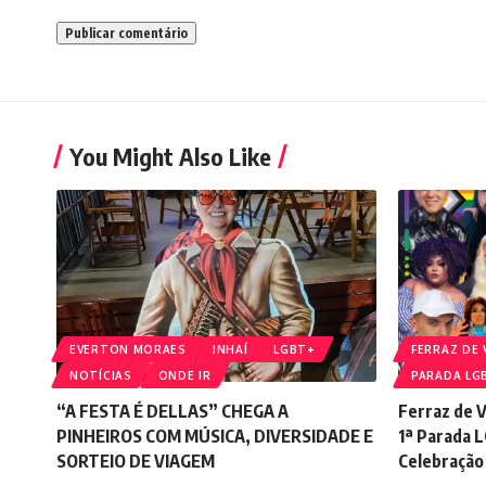
You Might Also Like
EVERTON MORAES
INHAÍ
LGBT+
FERRAZ DE
NOTÍCIAS
ONDE IR
PARADA LG
“A FESTA É DELLAS” CHEGA A
Ferraz de V
PINHEIROS COM MÚSICA, DIVERSIDADE E
1ª Parada 
SORTEIO DE VIAGEM
Celebração 