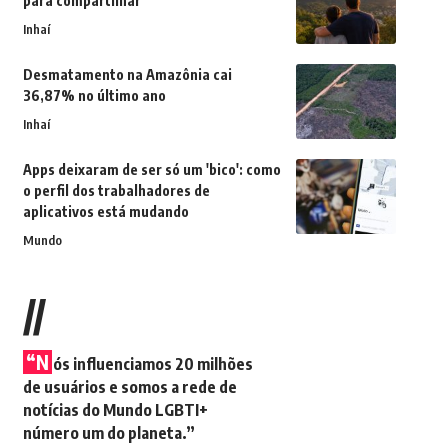
para compartilhar
Inhaí
Desmatamento na Amazônia cai
36,87% no último ano
Inhaí
Apps deixaram de ser só um 'bico': como
o perfil dos trabalhadores de
aplicativos está mudando
Mundo
//
“N
ós influenciamos 20 milhões
de usuários e somos a rede de
notícias do Mundo LGBTI+
número um do planeta.”