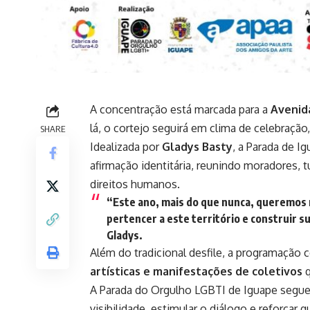
A concentração está marcada para a
Avenida
lá, o cortejo seguirá em clima de celebração
SHARE
Idealizada por
Gladys Basty
, a Parada de I
afirmação identitária, reunindo moradores, t
direitos humanos.
“Este ano, mais do que nunca, queremos
pertencer a este território e construir s
Gladys.
Além do tradicional desfile, a programação
artísticas e manifestações de coletivos
q
A Parada do Orgulho LGBTI de Iguape segue
visibilidade, estimular o diálogo e reforçar 