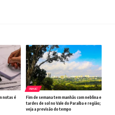
INHAÍ
m notas é
Fim de semana tem manhãs com neblina e
tardes de sol no Vale do Paraíba e região;
veja a previsão do tempo