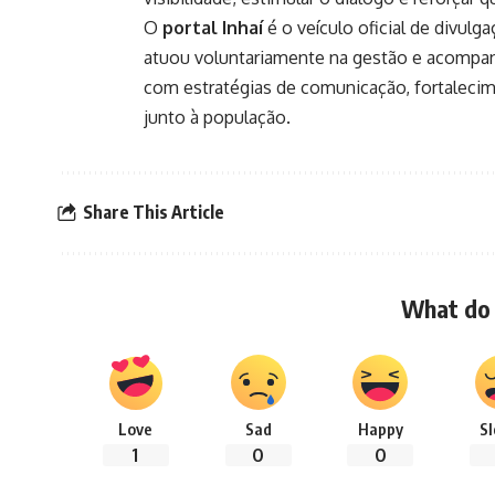
O
portal Inhaí
é o veículo oficial de divulg
atuou voluntariamente na gestão e acompan
com estratégias de comunicação, fortalecim
junto à população.
Share This Article
What do 
Love
Sad
Happy
S
1
0
0