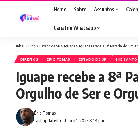
Home
Sobre
Assuntos
Calen
Canal no Whatsapp
Inhaí
>
Blog
>
Estado de SP
>
Iguape
>
Iguape recebe a 8ª Parada do Orgul
DIREITOS
ÉRIC TOMAS
ESTADO DE SP
GHE SANTO
Iguape recebe a 8ª 
Orgulho de Ser e Org
Éric Tomas
Last updated: outubro 1, 2025 8:18 pm