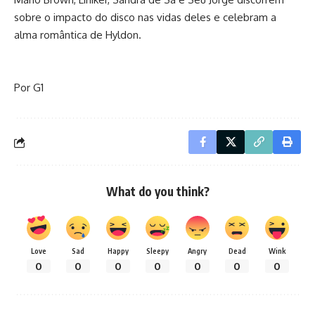
sobre o impacto do disco nas vidas deles e celebram a
alma romântica de Hyldon.
Por G1
What do you think?
Love
Sad
Happy
Sleepy
Angry
Dead
Wink
0
0
0
0
0
0
0