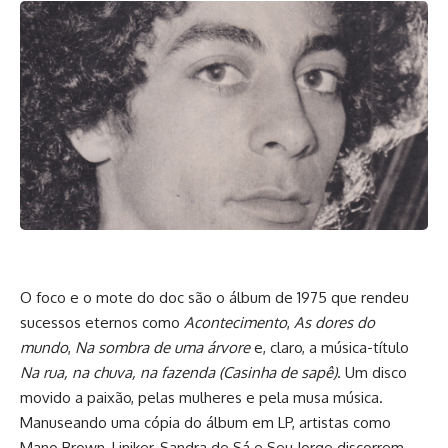
O foco e o mote do doc são o álbum de 1975 que rendeu
sucessos eternos como
Acontecimento
,
As dores do
mundo
,
Na sombra de uma árvore
e, claro, a música-título
Na rua, na chuva, na fazenda (Casinha
de sapê)
. Um disco
movido a paixão, pelas mulheres e pela musa música.
Manuseando uma cópia do álbum em LP, artistas como
Mano Brown, Liniker, Sandra de Sá e Seu Jorge discorrem