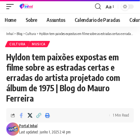
Aa
Font
Resizer
Home
Sobre
Assuntos
Calendario de Paradas
Colun
Inhaí
>
Blog
>
Cultura
>
Hyldon tem paixões expostas em filme sobre as estradas certas e erradas do artista projetado com álbum de 1975 | Blog do Mauro Ferreira
CULTURA
MUSICA
Hyldon tem paixões expostas em
filme sobre as estradas certas e
erradas do artista projetado com
álbum de 1975 | Blog do Mauro
Ferreira
1 Min Read
Portal Inhaí
Last updated: junho 1, 2025 2:41 pm