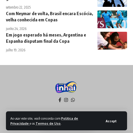
setembro 22, 2025
Com Neymar de volta, Brasil encara Escócia,
velha conhecida em Copas
junho 24, 2026
Em jogo esperado há meses, Argentina e
Espanha disputam final da Copa
julho 19, 2026
Política de Privacidade
Termos de Serviço
Ao usar este site, você concorda com
Politica de
Accept
Privacidade
e os
Termos de Uso
.
Todos os Direitos reservados - 2026 - Produzido por Sept Mídia