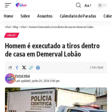
Aa
Font
Resizer
Home
Sobre
Assuntos
Calendario de Paradas
Colun
Inhaí
>
Blog
>
Inhaí
>
Homem é executado a tiros dentro de casa em Demerval Lobão
INHAÍ
Homem é executado a tiros dentro
de casa em Demerval Lobão
2 Min Read
Portal Inhaí
Last updated: junho 20, 2026 3:49 pm