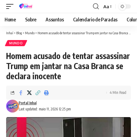
Aa
Font
Resizer
Home
Sobre
Assuntos
Calendario de Paradas
Colun
Inhaí
>
Blog
>
Mundo
>
Homem acusado de tentar assassinar Trump em jantar na Casa Branca se declara inocente
MUNDO
Homem acusado de tentar assassinar
Trump em jantar na Casa Branca se
declara inocente
4 Min Read
Portal Inhaí
Last updated: maio 11, 2026 12:25 pm