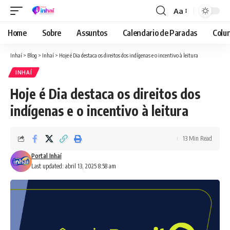
Aa
Font
Resizer
Home
Sobre
Assuntos
Calendario de Paradas
Colun
Inhaí
>
Blog
>
Inhaí
>
Hoje é Dia destaca os direitos dos indígenas e o incentivo à leitura
INHAÍ
Hoje é Dia destaca os direitos dos
indígenas e o incentivo à leitura
13 Min Read
Portal Inhaí
Last updated: abril 13, 2025 8:58 am