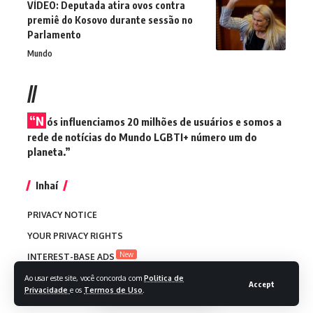
VÍDEO: Deputada atira ovos contra
premiê do Kosovo durante sessão no
Parlamento
Mundo
//
“N
ós influenciamos 20 milhões de usuários e somos a
rede de notícias do Mundo LGBTI+ número um do
planeta.”
Inhaí
PRIVACY NOTICE
YOUR PRIVACY RIGHTS
New
INTEREST-BASE ADS
TERMS OF USE
Ao usar este site, você concorda com
Politica de
Accept
Privacidade
e os
Termos de Uso
.
OUR SITE MAP