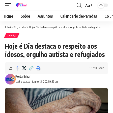
Aa
Font
Resizer
Home
Sobre
Assuntos
Calendario de Paradas
Colun
Inhaí
>
Blog
>
Inhaí
>
Hoje é Dia destaca o respeito aos idosos, orgulho autista e refugiados
INHAÍ
Hoje é Dia destaca o respeito aos
idosos, orgulho autista e refugiados
16 Min Read
Portal Inhaí
Last updated: junho 15, 2025 9:32 am