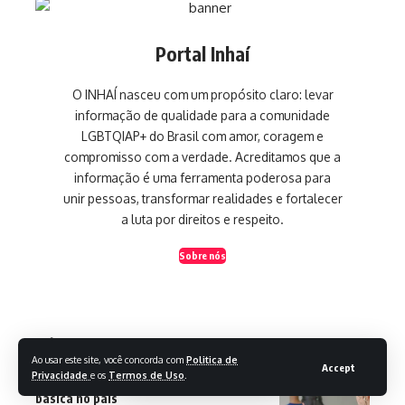
Portal Inhaí
O INHAÍ nasceu com um propósito claro: levar
informação de qualidade para a comunidade
LGBTQIAP+ do Brasil com amor, coragem e
compromisso com a verdade. Acreditamos que a
informação é uma ferramenta poderosa para
unir pessoas, transformar realidades e fortalecer
a luta por direitos e respeito.
Sobre nós
Últimas Notícias
Ao usar este site, você concorda com
Politica de
Accept
Privacidade
e os
Termos de Uso
.
Ideb mostra avanço da educação
básica no país