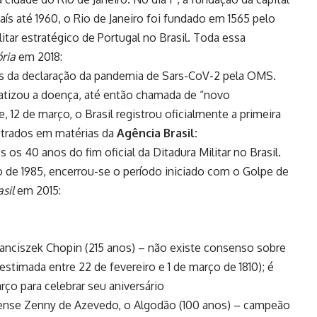
ís até 1960, o Rio de Janeiro foi fundado em 1565 pelo
ar estratégico de Portugal no Brasil. Toda essa
ória
em 2018:
os da declaração da pandemia de Sars-CoV-2 pela OMS.
atizou a doença, até então chamada de “novo
, 12 de março, o Brasil registrou oficialmente a primeira
strados em matérias da
Agência Brasil:
 os 40 anos do fim oficial da Ditadura Militar no Brasil.
 de 1985, encerrou-se o período iniciado com o Golpe de
sil
em 2015:
anciszek Chopin (215 anos) – não existe consenso sobre
stimada entre 22 de fevereiro e 1 de março de 1810); é
rço para celebrar seu aniversário
ense Zenny de Azevedo, o Algodão (100 anos) – campeão