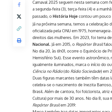
Carnaval 2025 seguem nesta semana com fest
a segunda-feira (3), terça-feira (4) e a manhã
passado, o
História Hoje
contou um pouco d
Já na próxima semana, temos a celebração d
oficializada pela ONU em 1975, homenageia a
direitos das mulheres. Em 2023, foi tema d
Nacional.
Já em 2015, o
Repórter Brasil
falo
No dia 20, às 6h01, ocorre o Equinócio de 
Hemisfério Sul). Esse evento astronômico, n
igualmente iluminados, marca o início do o
Ciência no Rádio
(do
Rádio Sociedade
) em 2
Duas figuras marcantes também têm datas l
celebra-se o nascimento de Inezita Barroso,
Brasil. Além de cantora, foi folclorista, atr
Cultura) por mais de 30 anos. No dia 8, sua
Repórter Brasil
em 2019:
Março também traz datas importantes para a c