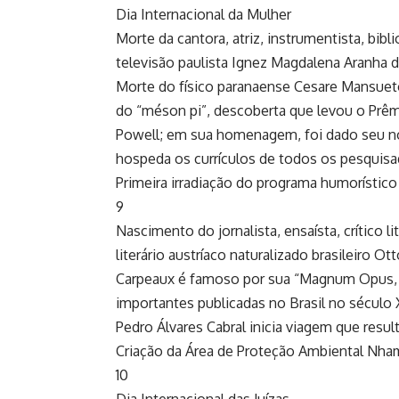
Dia Internacional da Mulher
Morte da cantora, atriz, instrumentista, bibli
televisão paulista Ignez Magdalena Aranha de
Morte do físico paranaense Cesare Mansueto
do “méson pi”, descoberta que levou o Prêmi
Powell; em sua homenagem, foi dado seu no
hospeda os currículos de todos os pesquisa
Primeira irradiação do programa humorístico
9
Nascimento do jornalista, ensaísta, crítico lit
literário austríaco naturalizado brasileiro O
Carpeaux é famoso por sua “Magnum Opus, A 
importantes publicadas no Brasil no século
Pedro Álvares Cabral inicia viagem que resul
Criação da Área de Proteção Ambiental Nh
10