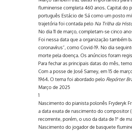
fluminense completa 460 anos. Capital do pa
português Estácio de Sá como um posto milit
trajetória foi contada pelo
Na Trilha da Hist
No dia 11 de março, completam-se cinco an
Foi nessa data que a organização também b
coronavírus”, como Covid-19. No dia seguinte
morte pela doença. Os anúncios foram regi
Para fechar as principais datas do mês, temos
Com a posse de José Sarney, em 15 de março
1964.
O tema foi abordado pelo
Repórter Bra
Março de 2025
1
Nascimento do pianista polonês Fryderyk Fr
a data exata de nascimento do compositor (e
recorrente, porém, o uso da data de 1º de ma
Nascimento do jogador de basquete flumin