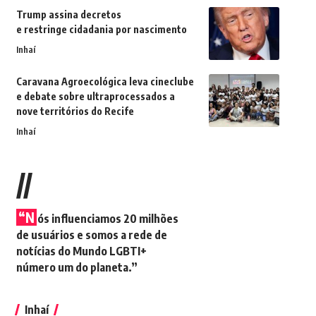
Trump assina decretos
e restringe cidadania por nascimento
Inhaí
Caravana Agroecológica leva cineclube
e debate sobre ultraprocessados a
nove territórios do Recife
Inhaí
//
“N
ós influenciamos 20 milhões
de usuários e somos a rede de
notícias do Mundo LGBTI+
número um do planeta.”
Inhaí