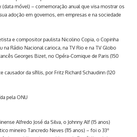
 (data móvel) – comemoração anual que visa mostrar os
 a sua adoção em governos, em empresas e na sociedade
etista e compositor paulista Nicolino Copia, o Copinha
hou na Rádio Nacional carioca, na TV Rio e na TV Globo
rancês Georges Bizet, no Opéra-Comique de Paris (150
causador da sífilis, por Fritz Richard Schaudinn (120
uída pela ONU
nense Alfredo José da Silva, o Johnny Alf (15 anos)
ico mineiro Tancredo Neves (115 anos) – foi o 33º