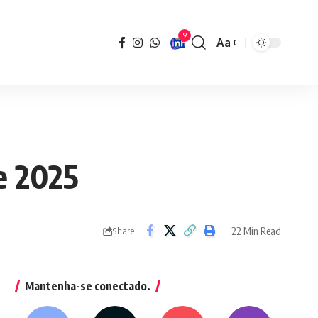
9
Aa
Font
Resizer
de 2025
22 Min Read
Share
Mantenha-se conectado.