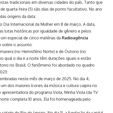
as tradicionais em diversas cidades do país. Tanto que
 de quarta-feira (5) são dias de ponto facultativo.
No ano
as origens da data
:
o Dia Internacional da Mulher em 8 de março. A data,
s lutas históricas por igualdade de gênero e pelos
e um especial de cinco matérias da
Radioagência
u sobre o assunto:
Primavera (no Hemisfério Norte) e de Outono (no
o qual o dia e a noite têm durações iguais e estão
utono no Brasil. O fenômeno foi abordado no
quadro
023:
embradas neste mês de março de 2025. No dia 4,
 um dos maiores ícones da música e cultura caipira no
iz e apresentadora do programa Viola, Minha Viola (da TV
 morte completa 10 anos.
Ela foi homenageada pelo
idade do Rio de Janeiro. No dia 1º, a fundação da capital