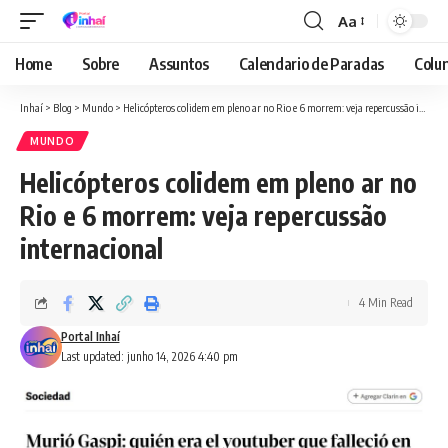
Aa
Font
Resizer
Home
Sobre
Assuntos
Calendario de Paradas
Colun
Inhaí
>
Blog
>
Mundo
>
Helicópteros colidem em pleno ar no Rio e 6 morrem: veja repercussão internacional
MUNDO
Helicópteros colidem em pleno ar no
Rio e 6 morrem: veja repercussão
internacional
4 Min Read
Portal Inhaí
Last updated: junho 14, 2026 4:40 pm