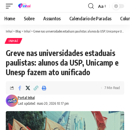
Aa
Font
Resizer
Home
Sobre
Assuntos
Calendario de Paradas
Colun
Inhaí
>
Blog
>
Inhaí
>
Greve nas universidades estaduais paulistas: alunos da USP, Unicamp e Unesp fazem ato unificado
INHAÍ
Greve nas universidades estaduais
paulistas: alunos da USP, Unicamp e
Unesp fazem ato unificado
7 Min Read
Portal Inhaí
Last updated: maio 20, 2026 10:17 pm