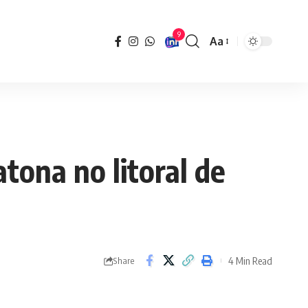
9
Aa
Font
Resizer
tona no litoral de
4 Min Read
Share