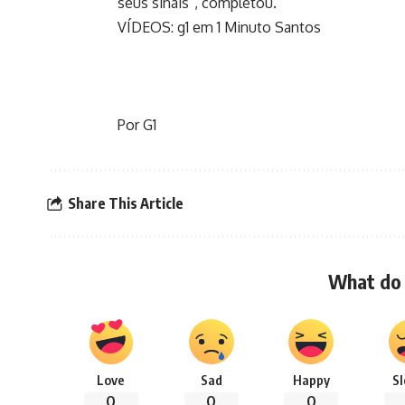
seus sinais”, completou.
VÍDEOS: g1 em 1 Minuto Santos
Por G1
Share This Article
What do 
Love
Sad
Happy
S
0
0
0