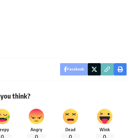
Facebook
you think?
leepy
Angry
Dead
Wink
0
0
0
0