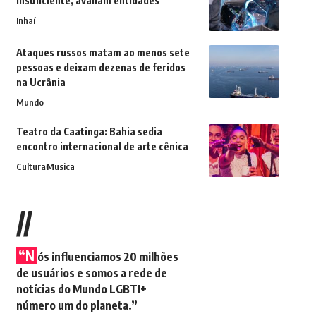
insuficiente, avaliam entidades
Inhaí
Ataques russos matam ao menos sete
pessoas e deixam dezenas de feridos
na Ucrânia
Mundo
Teatro da Caatinga: Bahia sedia
encontro internacional de arte cênica
Cultura
Musica
//
“N
ós influenciamos 20 milhões
de usuários e somos a rede de
notícias do Mundo LGBTI+
número um do planeta.”