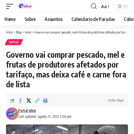
Aa
Font
Resizer
Home
Sobre
Assuntos
Calendario de Paradas
Colun
Inhaí
>
Blog
>
Inhaí
>
Governo vai comprar pescado, mel e frutas de produtores afetados por tarifaço, mas deixa café e carne fora de lista
INHAÍ
Governo vai comprar pescado, mel e
frutas de produtores afetados por
tarifaço, mas deixa café e carne fora
de lista
3 Min Read
Portal Inhaí
Last updated: agosto 25, 2025 3:06 pm