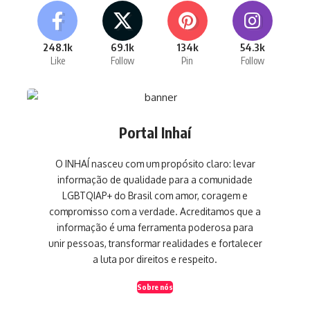
248.1k
69.1k
134k
54.3k
Like
Follow
Pin
Follow
Portal Inhaí
O INHAÍ nasceu com um propósito claro: levar
informação de qualidade para a comunidade
LGBTQIAP+ do Brasil com amor, coragem e
compromisso com a verdade. Acreditamos que a
informação é uma ferramenta poderosa para
unir pessoas, transformar realidades e fortalecer
a luta por direitos e respeito.
Sobre nós