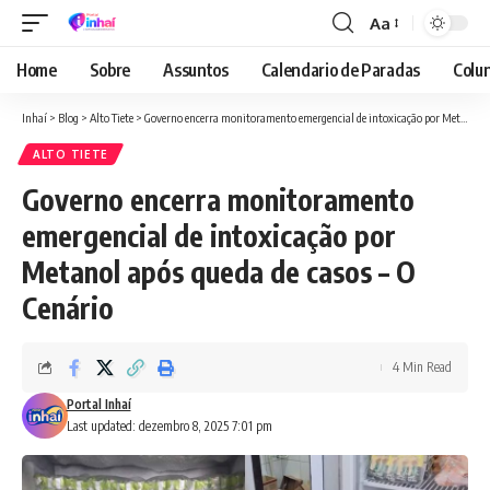
Aa
Font
Resizer
Home
Sobre
Assuntos
Calendario de Paradas
Colun
Inhaí
>
Blog
>
Alto Tiete
>
Governo encerra monitoramento emergencial de intoxicação por Metanol após queda de casos – O Cenário
ALTO TIETE
Governo encerra monitoramento
emergencial de intoxicação por
Metanol após queda de casos – O
Cenário
4 Min Read
Portal Inhaí
Last updated: dezembro 8, 2025 7:01 pm