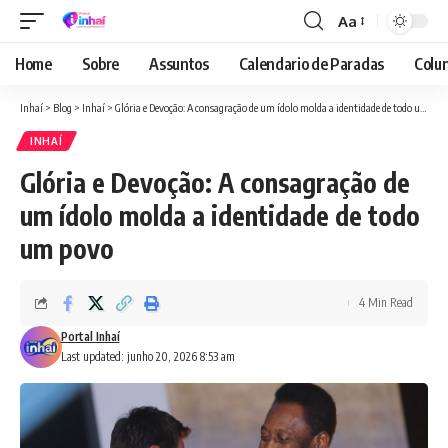
Aa
Font
Resizer
Home
Sobre
Assuntos
Calendario de Paradas
Colun
Inhaí
>
Blog
>
Inhaí
>
Glória e Devoção: A consagração de um ídolo molda a identidade de todo um povo
INHAÍ
Glória e Devoção: A consagração de
um ídolo molda a identidade de todo
um povo
4 Min Read
Portal Inhaí
Last updated: junho 20, 2026 8:53 am