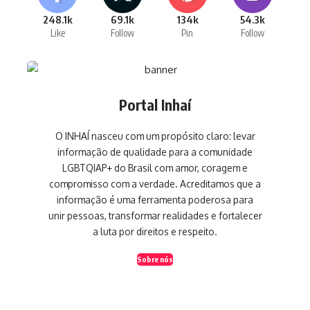
248.1k
69.1k
134k
54.3k
Like
Follow
Pin
Follow
Portal Inhaí
O INHAÍ nasceu com um propósito claro: levar
informação de qualidade para a comunidade
LGBTQIAP+ do Brasil com amor, coragem e
compromisso com a verdade. Acreditamos que a
informação é uma ferramenta poderosa para
unir pessoas, transformar realidades e fortalecer
a luta por direitos e respeito.
Sobre nós