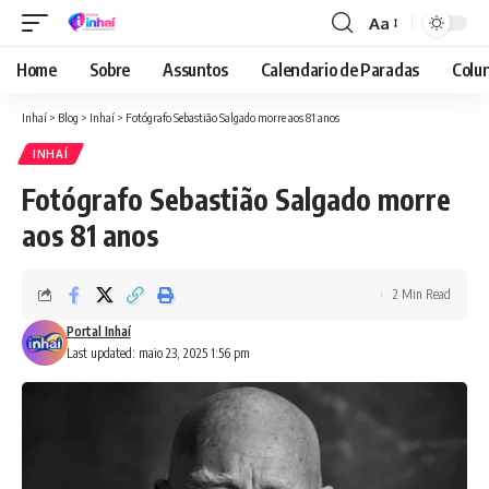
Aa
Font
Resizer
Home
Sobre
Assuntos
Calendario de Paradas
Colun
Inhaí
>
Blog
>
Inhaí
>
Fotógrafo Sebastião Salgado morre aos 81 anos
INHAÍ
Fotógrafo Sebastião Salgado morre
aos 81 anos
2 Min Read
Portal Inhaí
Last updated: maio 23, 2025 1:56 pm