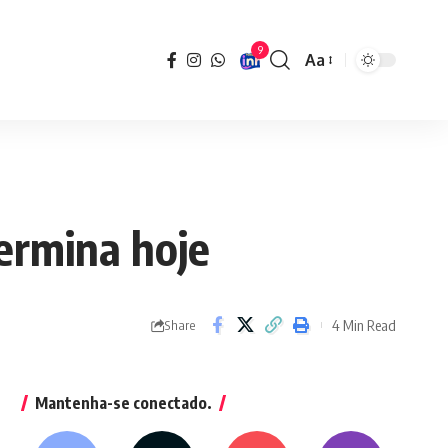
9
Aa
Font
Resizer
ermina hoje
4 Min Read
Share
Mantenha-se conectado.