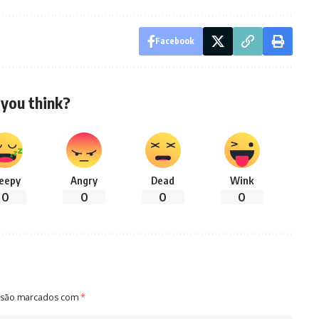
Facebook
you think?
leepy
Angry
Dead
Wink
0
0
0
0
 são marcados com
*