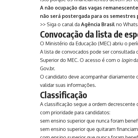
A não ocupação das vagas remanescentes
não será postergada para os semestres 
>> Siga o canal da
Agência Brasil
no What
Convocação da lista de esp
O
Ministério da Educação (MEC)
abriu o per
A lista de convocados pode ser consultada
Superior do MEC
. O acesso é com o
login
da
Gov.br.
O candidato deve acompanhar diariamente o p
validar suas informações.
Classificação
A classificação segue a ordem decrescente
com prioridade para candidatos:
sem ensino superior que nunca foram benefi
sem ensino superior que quitaram financiam
com ensino superior que nunca foram benefi