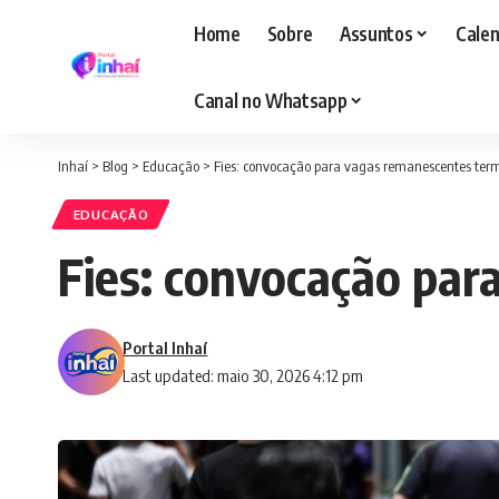
Home
Sobre
Assuntos
Calen
Canal no Whatsapp
Inhaí
>
Blog
>
Educação
>
Fies: convocação para vagas remanescentes ter
EDUCAÇÃO
Fies: convocação par
Portal Inhaí
Last updated: maio 30, 2026 4:12 pm