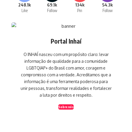
248.1k
69.1k
134k
54.3k
Like
Follow
Pin
Follow
Portal Inhaí
O INHAÍ nasceu com um propósito claro: levar
informação de qualidade para a comunidade
LGBTQIAP+ do Brasil com amor, coragem e
compromisso com a verdade. Acreditamos que a
informação é uma ferramenta poderosa para
unir pessoas, transformar realidades e fortalecer
a luta por direitos e respeito.
Sobre nós