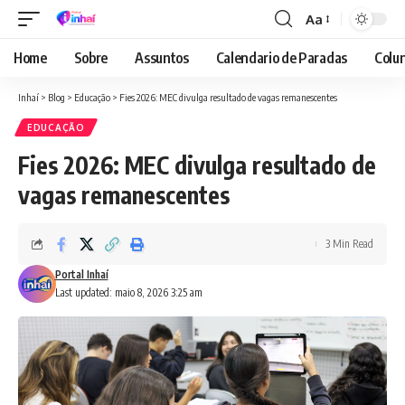
Aa
Font
Resizer
Home
Sobre
Assuntos
Calendario de Paradas
Colun
Inhaí
>
Blog
>
Educação
>
Fies 2026: MEC divulga resultado de vagas remanescentes
EDUCAÇÃO
Fies 2026: MEC divulga resultado de
vagas remanescentes
3 Min Read
Portal Inhaí
Last updated: maio 8, 2026 3:25 am