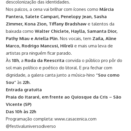
descolonização das identidades.
Nos palcos, a cena vai brilhar com ícones como
Márcia
Pantera, Salete Campari, Penelopy Jean, Sasha
Zimmer, Kona Zion, Tiffany Bradshaw
e talentos da
baixada como
Walter Chiclete, Haylla, Samanta Dior,
Pathy Miau e Ariella Plin
. Nos vocais, tem
Zaila, Aline
Marco, Rodrigo Mancusi, Hilreli
e mais uma leva de
artistas pra ninguém ficar parado.
Às
18h
, a
Roda da Reescrita
convida o público pro pôr do
sol mais político e poético do litoral. E pra fechar com
dignidade, a galera canta junto a música-hino
“Sou como
Sou”
às
22h
.
Entrada gratuita
Praia do Itararé, em frente ao Quiosque da Cris – São
Vicente (SP)
Das 10h às 22h
Programação completa:
www.casacenica.com
@festivaluniversodiverso