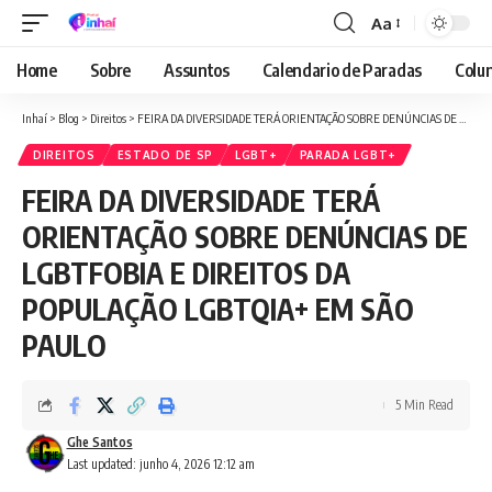
Aa
Font
Resizer
Home
Sobre
Assuntos
Calendario de Paradas
Colun
Inhaí
>
Blog
>
Direitos
>
FEIRA DA DIVERSIDADE TERÁ ORIENTAÇÃO SOBRE DENÚNCIAS DE LGBTFOBIA E DIREITOS DA POPULAÇÃO LGBTQIA+ EM SÃO PAULO
DIREITOS
ESTADO DE SP
LGBT+
PARADA LGBT+
FEIRA DA DIVERSIDADE TERÁ
ORIENTAÇÃO SOBRE DENÚNCIAS DE
LGBTFOBIA E DIREITOS DA
POPULAÇÃO LGBTQIA+ EM SÃO
PAULO
5 Min Read
Ghe Santos
Last updated: junho 4, 2026 12:12 am