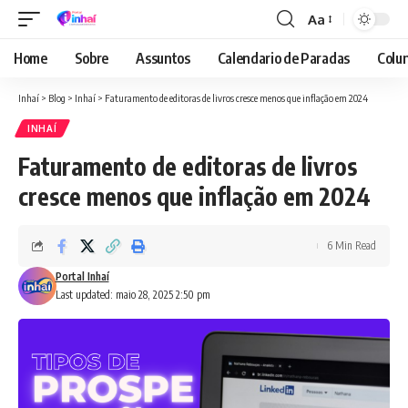
Aa
Font
Resizer
Home
Sobre
Assuntos
Calendario de Paradas
Colun
Inhaí
>
Blog
>
Inhaí
>
Faturamento de editoras de livros cresce menos que inflação em 2024
INHAÍ
Faturamento de editoras de livros
cresce menos que inflação em 2024
6 Min Read
Portal Inhaí
Last updated: maio 28, 2025 2:50 pm