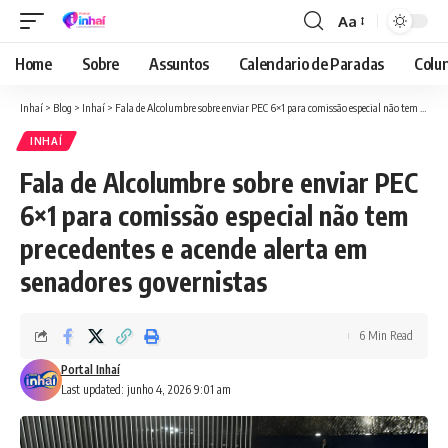
Aa
Font
Resizer
Home
Sobre
Assuntos
Calendario de Paradas
Colun
Inhaí
>
Blog
>
Inhaí
>
Fala de Alcolumbre sobre enviar PEC 6×1 para comissão especial não tem precedentes e acende alerta em senadores governistas
INHAÍ
Fala de Alcolumbre sobre enviar PEC
6×1 para comissão especial não tem
precedentes e acende alerta em
senadores governistas
6 Min Read
Portal Inhaí
Last updated: junho 4, 2026 9:01 am