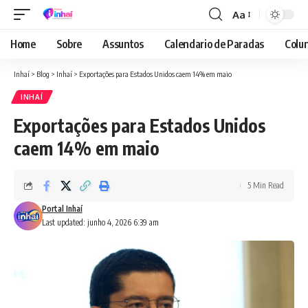
Aa
Font
Resizer
Home
Sobre
Assuntos
Calendario de Paradas
Colun
Inhaí
>
Blog
>
Inhaí
>
Exportações para Estados Unidos caem 14% em maio
INHAÍ
Exportações para Estados Unidos
caem 14% em maio
5 Min Read
Portal Inhaí
Last updated: junho 4, 2026 6:39 am