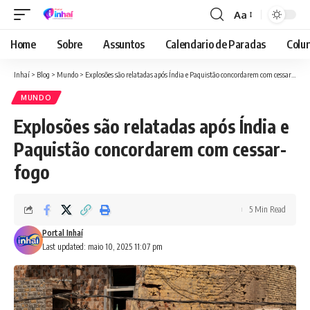
Aa
Font
Resizer
Home
Sobre
Assuntos
Calendario de Paradas
Colun
Inhaí
>
Blog
>
Mundo
>
Explosões são relatadas após Índia e Paquistão concordarem com cessar-fogo
MUNDO
Explosões são relatadas após Índia e
Paquistão concordarem com cessar-
fogo
5 Min Read
Portal Inhaí
Last updated: maio 10, 2025 11:07 pm