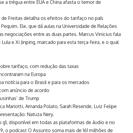
 se a trégua entre EUA e China afasta o temor de
 de Freitas detalha os efeitos do tarifaço no país
e Pequim. Ele, que dá aulas na Universidade de Relações
as negociações entre as duas partes. Marcus Vinicius fala
ula e Xi Jinping, marcado para esta terça-feira, e o qual
bre tarifaço, com redução das taxas
encontraram na Europa
 notícia para o Brasil e para os mercados
com anúncio de acordo
lusinhas’ de Trump
a Mariotti, Amanda Polato, Sarah Resende, Luiz Felipe
Apresentação: Natuza Nery.
 g1, disponível em todas as plataformas de áudio e no
19, o podcast O Assunto soma mais de 161 milhões de