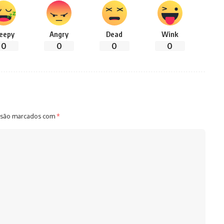
leepy
Angry
Dead
Wink
0
0
0
0
 são marcados com
*