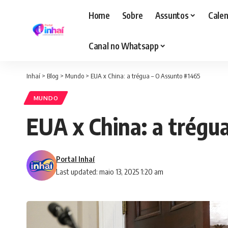
Home
Sobre
Assuntos
Calen
Canal no Whatsapp
Inhaí
>
Blog
>
Mundo
>
EUA x China: a trégua – O Assunto #1465
MUNDO
EUA x China: a trégu
Portal Inhaí
Last updated: maio 13, 2025 1:20 am