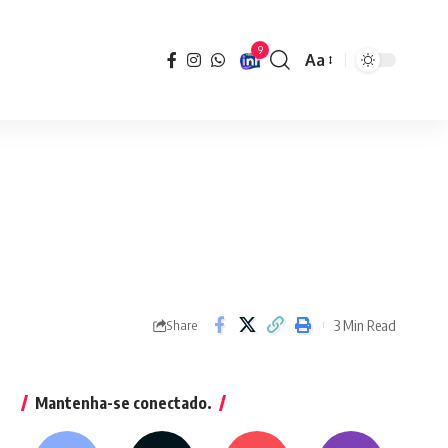
9
Aa
Font
Resizer
3 Min Read
Share
Mantenha-se conectado.