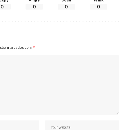
0
0
0
0
 são marcados com
*