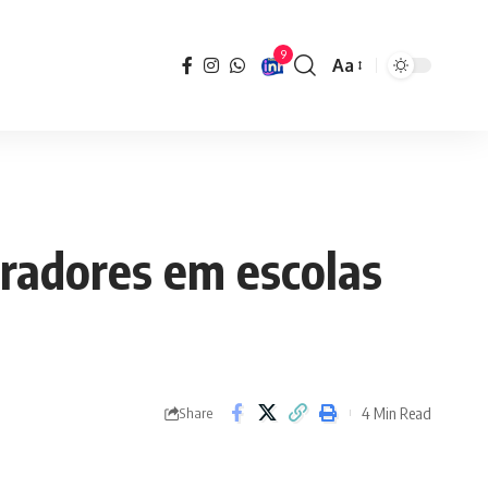
9
Aa
Font
Resizer
radores em escolas
4 Min Read
Share