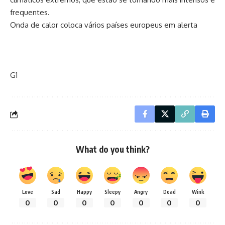
frequentes.
Onda de calor coloca vários países europeus em alerta
G1
What do you think?
Love
Sad
Happy
Sleepy
Angry
Dead
Wink
0
0
0
0
0
0
0