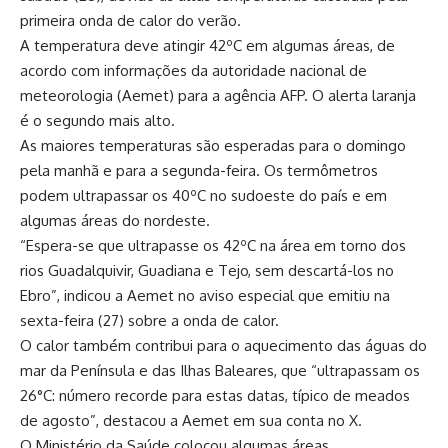
primeira onda de calor do verão.
A temperatura deve atingir 42ºC em algumas áreas, de
acordo com informações da autoridade nacional de
meteorologia (Aemet) para a agência AFP. O alerta laranja
é o segundo mais alto.
As maiores temperaturas são esperadas para o domingo
pela manhã e para a segunda-feira. Os termômetros
podem ultrapassar os 40ºC no sudoeste do país e em
algumas áreas do nordeste.
“Espera-se que ultrapasse os 42ºC na área em torno dos
rios Guadalquivir, Guadiana e Tejo, sem descartá-los no
Ebro”, indicou a Aemet no aviso especial que emitiu na
sexta-feira (27) sobre a onda de calor.
O calor também contribui para o aquecimento das águas do
mar da Península e das Ilhas Baleares, que “ultrapassam os
26°C: número recorde para estas datas, típico de meados
de agosto”, destacou a Aemet em sua conta no X.
O Ministério da Saúde colocou algumas áreas,