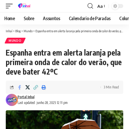
Aa
Font
Resizer
Home
Sobre
Assuntos
Calendario de Paradas
Colun
Inhaí
>
Blog
>
Mundo
>
Espanha entra em alerta laranja pela primeira onda de calor do verão, que deve bater 42ºC
MUNDO
Espanha entra em alerta laranja pela
primeira onda de calor do verão, que
deve bater 42ºC
3 Min Read
Portal Inhaí
Last updated: junho 28, 2025 12:11 pm