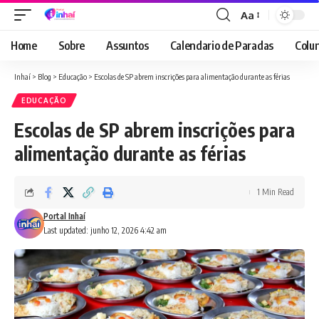
Aa
Font
Resizer
Home
Sobre
Assuntos
Calendario de Paradas
Colun
Inhaí
>
Blog
>
Educação
>
Escolas de SP abrem inscrições para alimentação durante as férias
EDUCAÇÃO
Escolas de SP abrem inscrições para
alimentação durante as férias
1 Min Read
Portal Inhaí
Last updated: junho 12, 2026 4:42 am