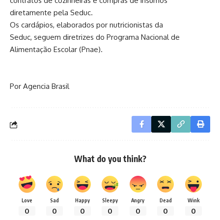
contratos de cozinheiras e compras de insumos
diretamente pela Seduc.
Os cardápios, elaborados por nutricionistas da
Seduc, seguem diretrizes do Programa Nacional de
Alimentação Escolar (Pnae).
Por Agencia Brasil
What do you think?
Love
Sad
Happy
Sleepy
Angry
Dead
Wink
0
0
0
0
0
0
0