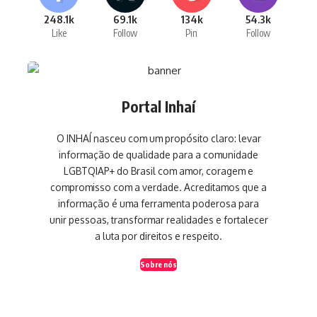
248.1k
69.1k
134k
54.3k
Like
Follow
Pin
Follow
Portal Inhaí
O INHAÍ nasceu com um propósito claro: levar
informação de qualidade para a comunidade
LGBTQIAP+ do Brasil com amor, coragem e
compromisso com a verdade. Acreditamos que a
informação é uma ferramenta poderosa para
unir pessoas, transformar realidades e fortalecer
a luta por direitos e respeito.
Sobre nós