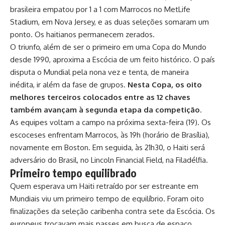
brasileira empatou por 1 a 1 com Marrocos no MetLife
Stadium, em Nova Jersey
, e as duas seleções somaram um
ponto. Os haitianos permanecem zerados.
O triunfo, além de ser o primeiro em uma Copa do Mundo
desde 1990, aproxima a Escócia de um feito histórico. O país
disputa o Mundial pela nona vez e tenta, de maneira
inédita, ir além da fase de grupos.
Nesta Copa, os oito
melhores terceiros colocados entre as 12 chaves
também avançam à segunda etapa da competição
.
As equipes voltam a campo na próxima sexta-feira (19). Os
escoceses enfrentam Marrocos, às 19h (horário de Brasília),
novamente em Boston. Em seguida, às 21h30, o Haiti será
adversário do Brasil, no Lincoln Financial Field, na Filadélfia.
Primeiro tempo equilibrado
Quem esperava um Haiti retraído por ser estreante em
Mundiais viu um primeiro tempo de equilíbrio. Foram oito
finalizações da seleção caribenha contra sete da Escócia. Os
europeus trocavam mais passes em busca de espaço,