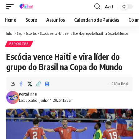
Aa
Font
Resizer
Home
Sobre
Assuntos
Calendario de Paradas
Colun
Inhaí
>
Blog
>
Esportes
>
Escócia vence Haiti e vira líder do grupo do Brasil na Copa do Mundo
ESPORTES
Escócia vence Haiti e vira líder do
grupo do Brasil na Copa do Mundo
4 Min Read
Portal Inhaí
Last updated: junho 14, 2026 11:36 am