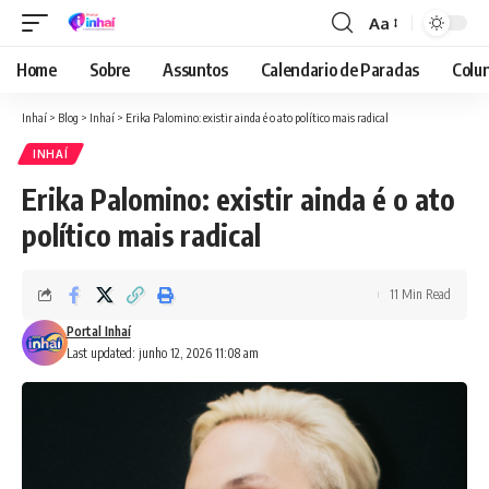
Aa
Font
Resizer
Home
Sobre
Assuntos
Calendario de Paradas
Colun
Inhaí
>
Blog
>
Inhaí
>
Erika Palomino: existir ainda é o ato político mais radical
INHAÍ
Erika Palomino: existir ainda é o ato
político mais radical
11 Min Read
Portal Inhaí
Last updated: junho 12, 2026 11:08 am