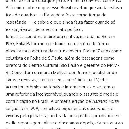
barco: existir de qualquer jeito. Em uma conversa com Erika
Palomino, sobre o que esse Brasil revelou que ainda estava
fora de quadro — dilatando a festa como forma de
resistência — e sobre o que ainda falta fazer quando só
existir já virou, de novo, um ato político.
Jornalista, curadora e diretora criativa, nascida no Rio em
1967, Erika Palomino construiu sua trajetória de forma
pioneira na cobertura da cultura jovem. Foram 17 anos como
colunista da Folha de S.Paulo, além de passagens como
diretora do Centro Cultural São Paulo e gerente do MAM-
RJ. Consultora da marca Melissa por 15 anos, publisher de
livros e revistas, com presença no rádio e na TV, ela
acumulou prêmios nacionais e internacionais e se tornou
uma referência incontornável quando o assunto é moda e
comunicação no Brasil. A primeira edição de
Babado Forte
,
lançada em 1999, compilava experiências observadas e
vividas pela jornalista, norteada pela prática jornalística em
estilo reportagem. Vinte e cinco anos depois, ela retorna ao