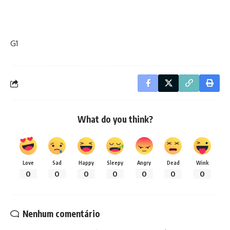
G1
What do you think?
Love
Sad
Happy
Sleepy
Angry
Dead
Wink
0
0
0
0
0
0
0
Nenhum comentário