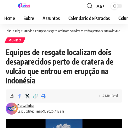
Aa
Font
Resizer
Home
Sobre
Assuntos
Calendario de Paradas
Colun
Inhaí
>
Blog
>
Mundo
>
Equipes de resgate localizam dois desaparecidos perto de cratera de vulcão que entrou em erupção na Indonésia
MUNDO
Equipes de resgate localizam dois
desaparecidos perto de cratera de
vulcão que entrou em erupção na
Indonésia
4 Min Read
Portal Inhaí
Last updated: maio 9, 2026 7:18 am