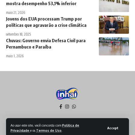
mostra desempenho 53,1% inferior
maio 21, 2026
Jovens dos EUA processam Trump por
políticas que agravarão a crise climática
setembro 18, 2025
Chuvas: Governo envia Defesa Civil para
Pernambuco e Paraíba
maio 1, 2026
Política de Privacidade
Termos de Serviço
Ao usar este site, você concorda com
Politica de
Accept
Privacidade
e os
Termos de Uso
.
Todos os Direitos reservados - 2026 - Produzido por Sept Mídia