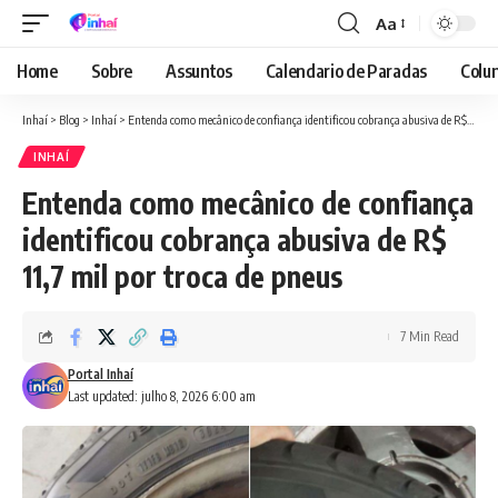
Aa
Font
Resizer
Home
Sobre
Assuntos
Calendario de Paradas
Colun
Inhaí
>
Blog
>
Inhaí
>
Entenda como mecânico de confiança identificou cobrança abusiva de R$ 11,7 mil por troca de pneus
INHAÍ
Entenda como mecânico de confiança
identificou cobrança abusiva de R$
11,7 mil por troca de pneus
7 Min Read
Portal Inhaí
Last updated: julho 8, 2026 6:00 am