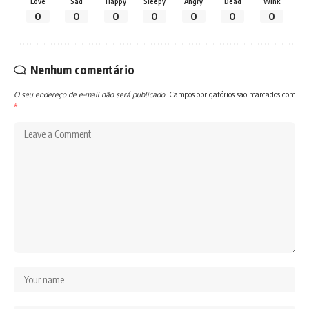
Love
Sad
Happy
Sleepy
Angry
Dead
Wink
0
0
0
0
0
0
0
Nenhum comentário
O seu endereço de e-mail não será publicado.
Campos obrigatórios são marcados com
*