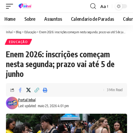
Aa
Font
Resizer
Home
Sobre
Assuntos
Calendario de Paradas
Colun
Inhaí
>
Blog
>
Educação
>
Enem 2026: inscrições começam nesta segunda; prazo vai até 5 de junho
EDUCAÇÃO
Enem 2026: inscrições começam
nesta segunda; prazo vai até 5 de
junho
3 Min Read
Portal Inhaí
Last updated: maio 25, 2026 4:01 pm